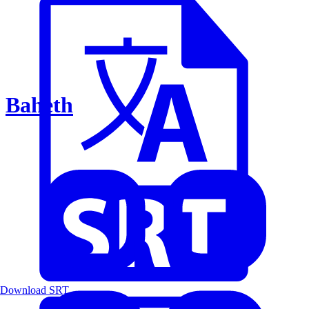
Baheth
Download SRT