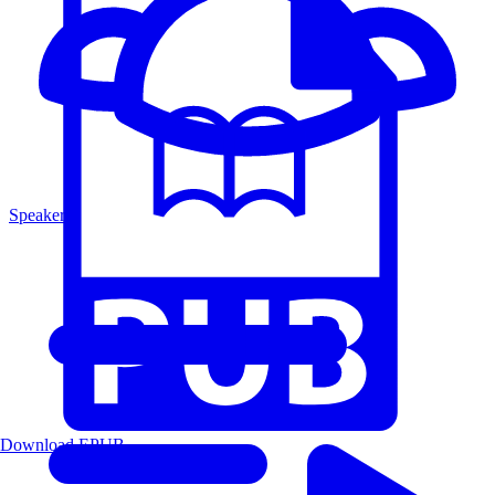
Speakers
Download EPUB