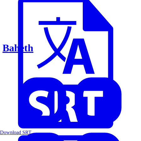
Baheth
Download SRT