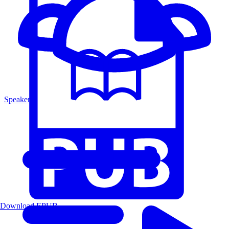
Speakers
Download EPUB