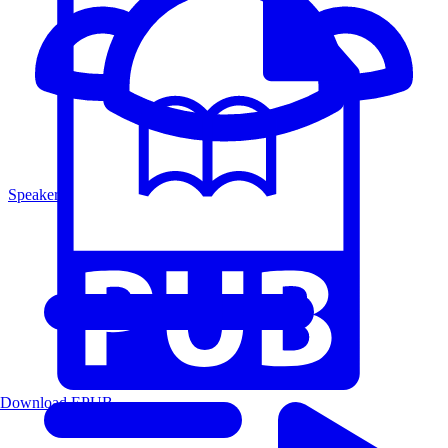
Speakers
Download EPUB