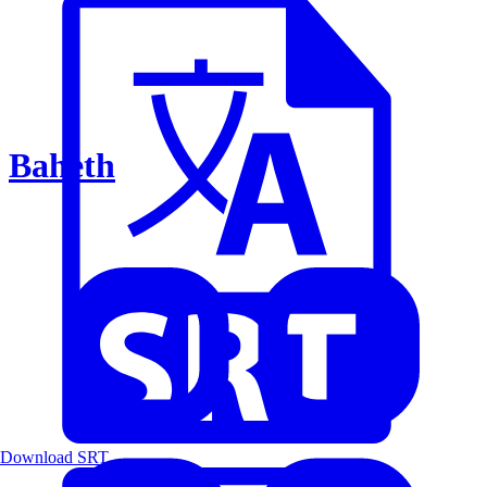
Baheth
Download SRT