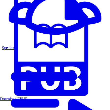
Speakers
Download EPUB