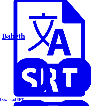
Baheth
Download SRT