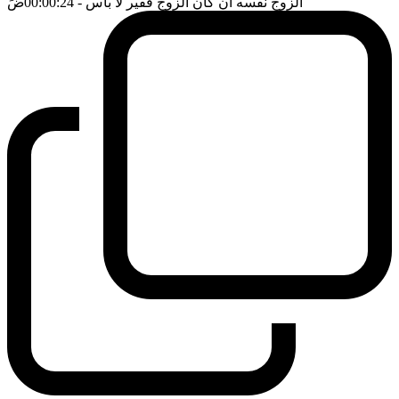
الزوج نفسه ان كان الزوج فقير لا بأس
- 00:00:24
ضَ