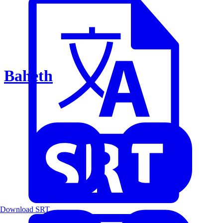
Baheth
Download SRT