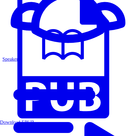
Speakers
Download EPUB