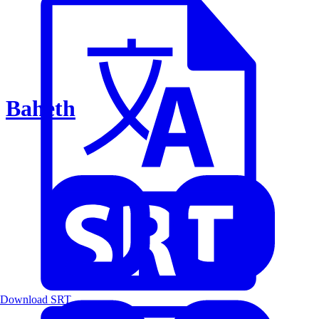
Baheth
Download SRT