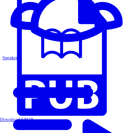
Speakers
Download EPUB