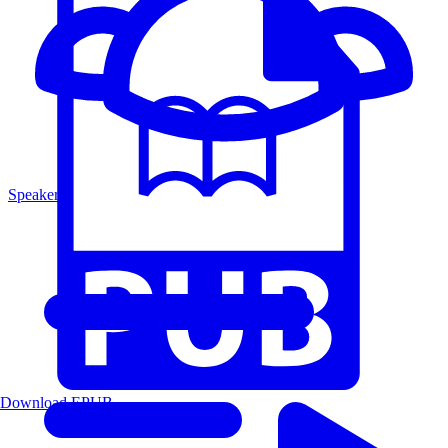
Speakers
Download EPUB