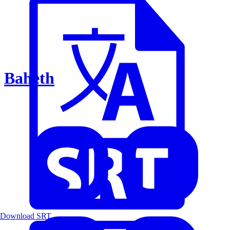
Baheth
Download SRT