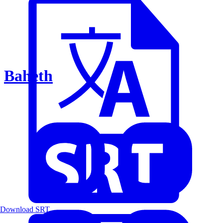
Baheth
Download SRT