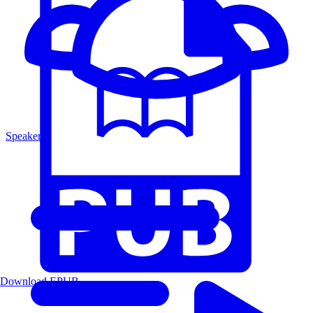
Speakers
Download EPUB