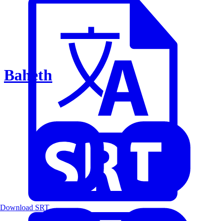
Baheth
Download SRT