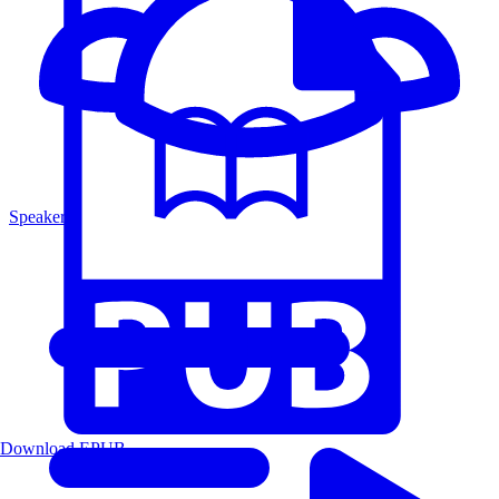
Speakers
Download EPUB