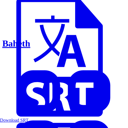
Baheth
Download SRT