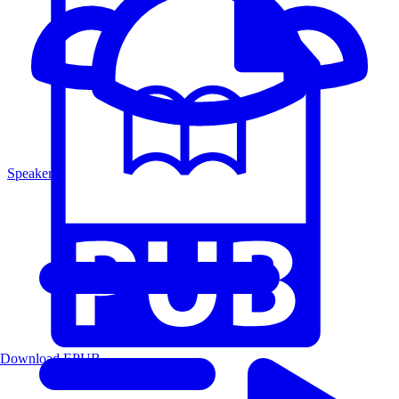
Speakers
Download EPUB