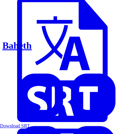
Baheth
Download SRT