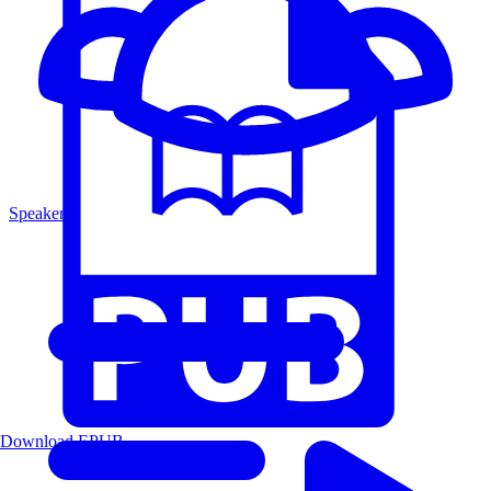
Speakers
Download EPUB