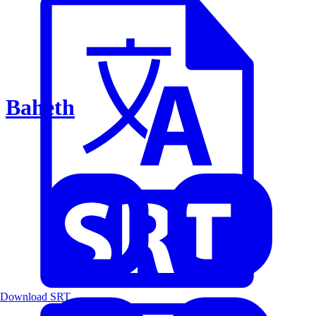
Baheth
Download SRT