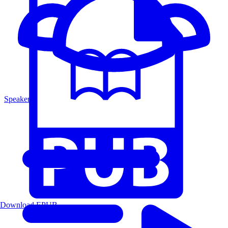
Speakers
Download EPUB