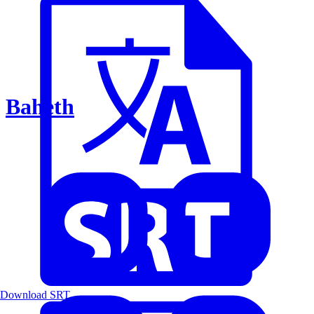
Baheth
Download SRT