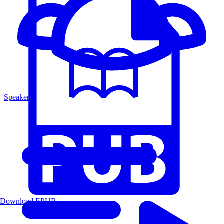
Speakers
Download EPUB