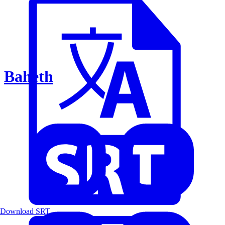
Baheth
Download SRT