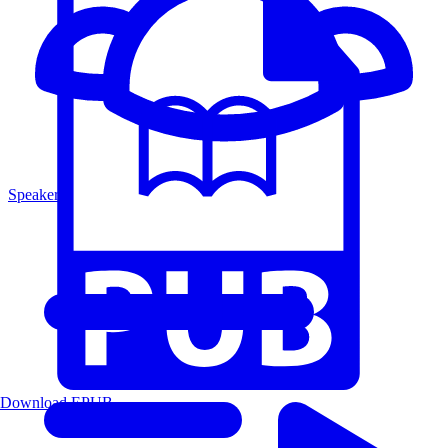
Speakers
Download EPUB