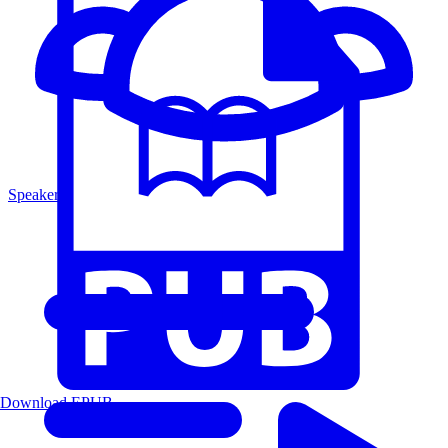
Speakers
Download EPUB