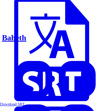
Baheth
Download SRT