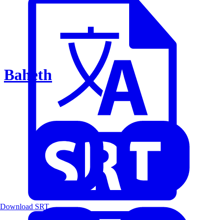
Baheth
Download SRT