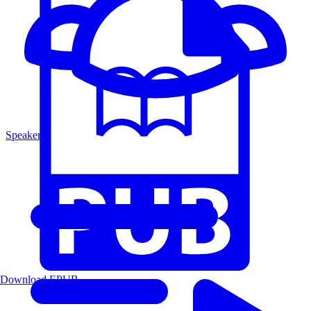
Speakers
Download EPUB