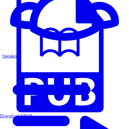
Speakers
Download EPUB