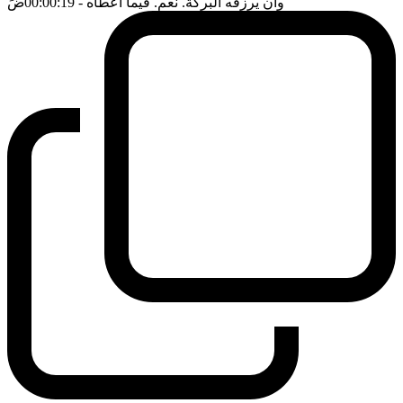
وان يرزقه البركة. نعم. فيما اعطاه
- 00:00:19
ضَ