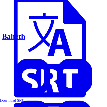
Baheth
Download SRT