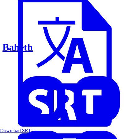
Baheth
Download SRT