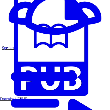
Speakers
Download EPUB