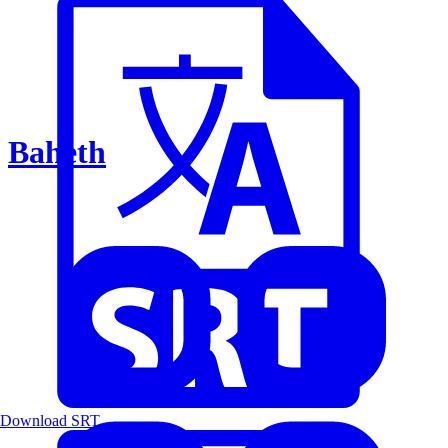
Baheth
Download SRT