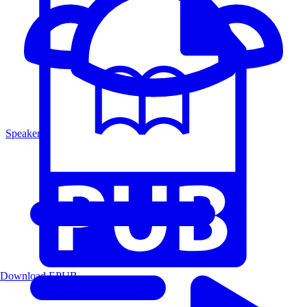
Speakers
Download EPUB