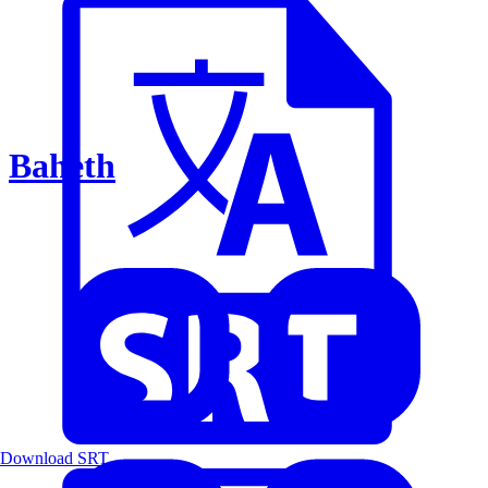
Baheth
Download SRT