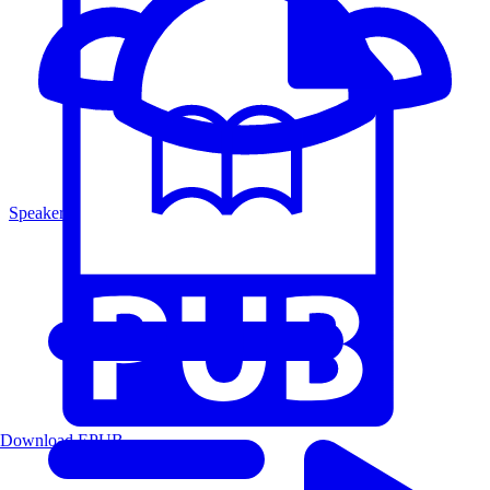
Speakers
Download EPUB