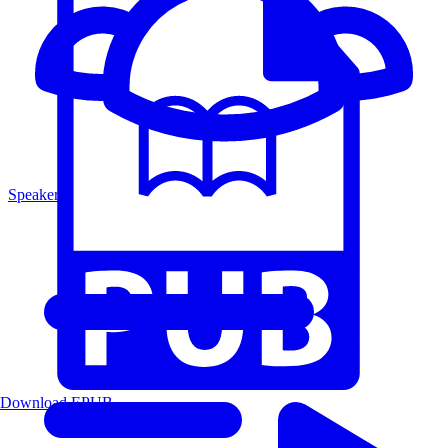
Speakers
Download EPUB