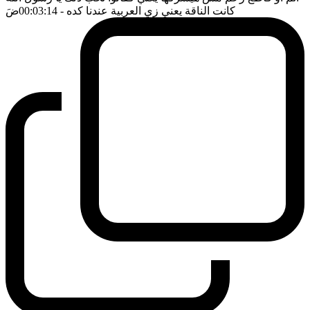
كانت الناقة يعني زي العربية عندنا كده
- 00:03:14
ضَ