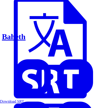
Baheth
Download SRT