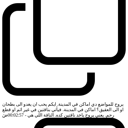
يروح للمواضع دي اماكن في المدينة. ايكم يحب ان يغدو الى بطحان
او الى العقيق؟ اماكن في المدينة. فيأتي بناقتين في غير اثم او قطع
رحم. يعني يروح ياخد ناقتين كده. الناقة اللي هي
- 00:02:57
ضَ