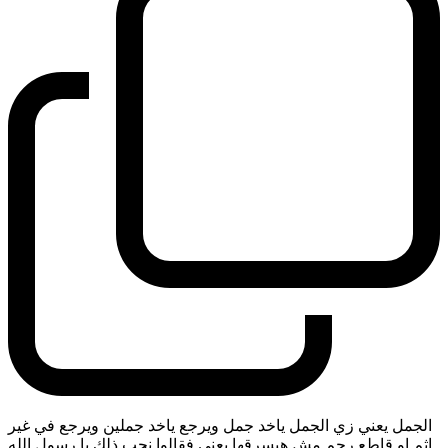
الجمل يعني زي الجمل ياخد جمل ويرجع ياخد جملين ويرجع في غير
اثم او قاطع رحم مش هيسرقها يعني فقالوا نحب ذلك يا رسول الله