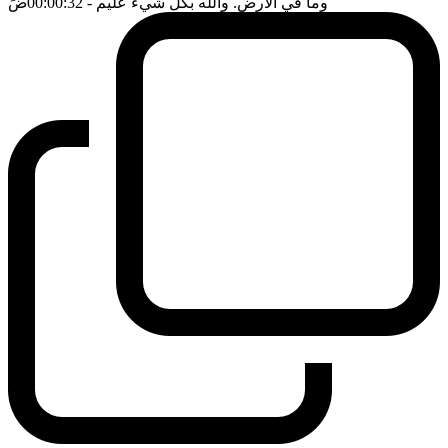
وما في الارض. والله بكل شيء عليم
- 00:00:32
ضَ