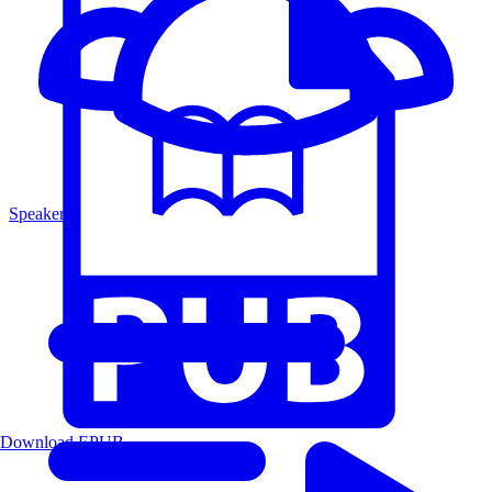
Speakers
Download EPUB