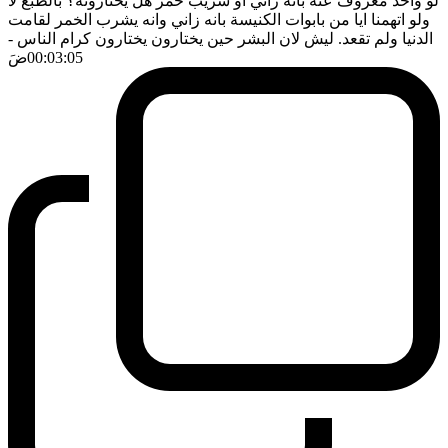
لو واحد معروف عنه بانه زاني او شريب خمر هل يختارونه؟ بالطبع لا
ولو اتهمنا ايا من بابوات الكنيسة بانه زاني وانه يشرب الخمر لقامت
الدنيا ولم تقعد. ليش لان البشر حين يختارون يختارون كرام الناس
-
00:03:05
ضَ