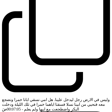
وليس في الارض رجل ليدخل علينا. هل امي نسقي ابانا خمرا ونضجع
معه فنحيي من ابينا نسلا فسقتا اباهما خمرا في تلك الليلة ودخلت
البكر واضطجعت مع ابيها ولم يعلم
- 00:07:05
ضَ