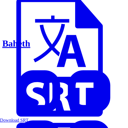
Baheth
Download SRT