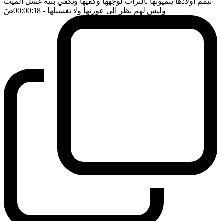
تيمم اولادها ينميونها بالتراب لوجهها وكفيها ويكفي بنية غسل الميت
وليس لهم نظر الى عورتها ولا تغسيلها
- 00:00:18
ضَ