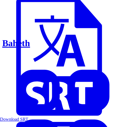
Baheth
Download SRT