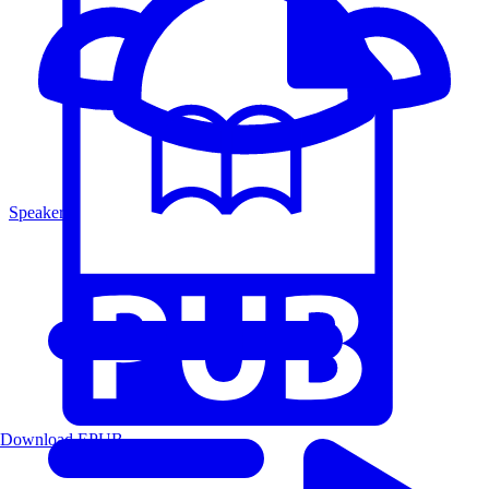
Speakers
Download EPUB