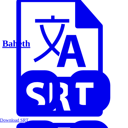
Baheth
Download SRT