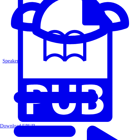
Speakers
Download EPUB