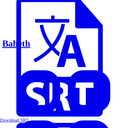
Baheth
Download SRT