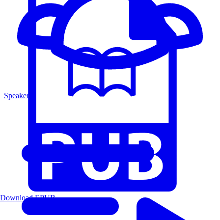
Speakers
Download EPUB