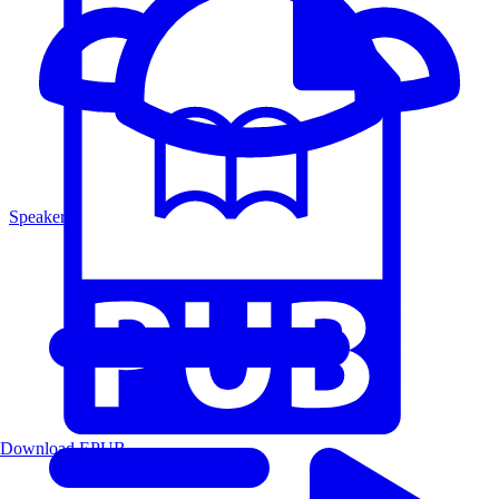
Speakers
Download EPUB