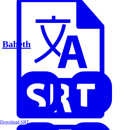
Baheth
Download SRT