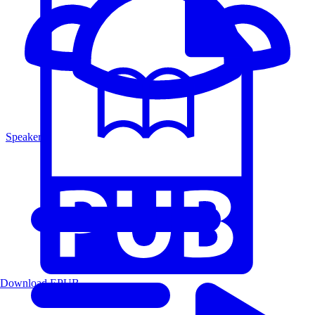
Speakers
Download EPUB