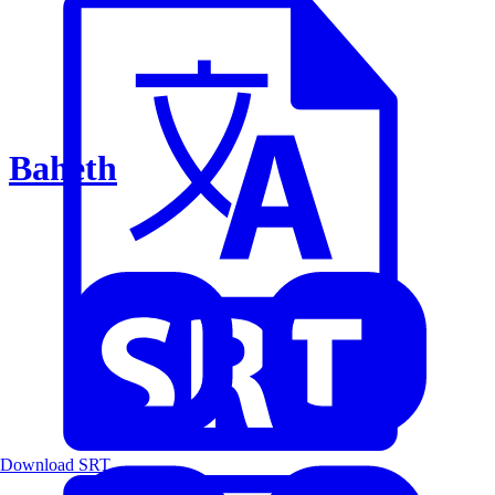
Baheth
Download SRT