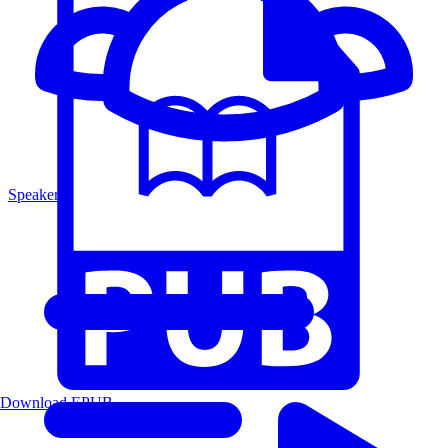
Speakers
Download EPUB