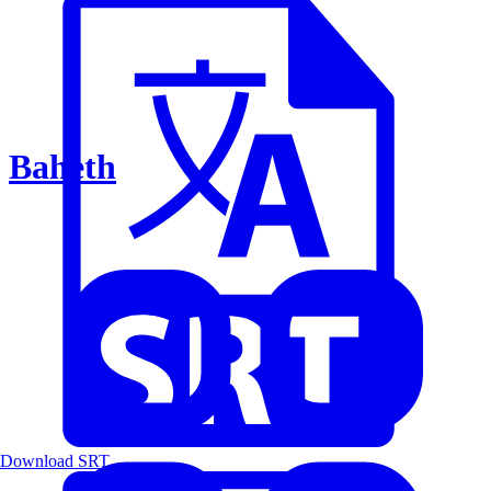
Baheth
Download SRT