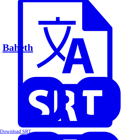
Baheth
Download SRT