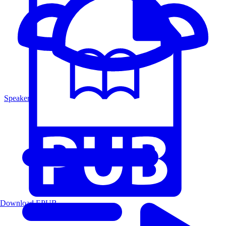
Speakers
Download EPUB