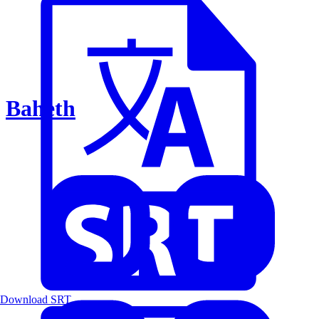
Baheth
Download SRT