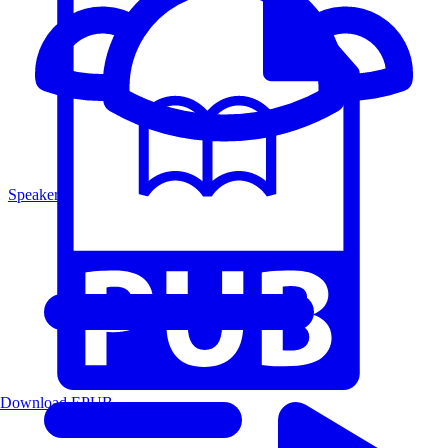
Speakers
Download EPUB