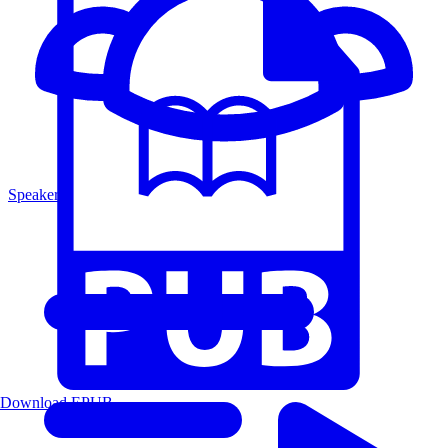
Speakers
Download EPUB