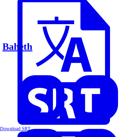
Baheth
Download SRT