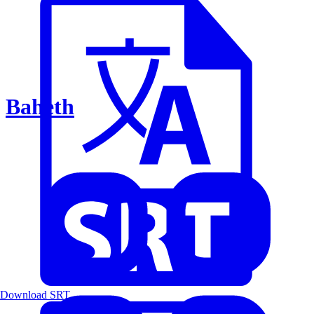
Baheth
Download SRT