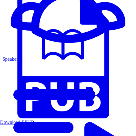
Speakers
Download EPUB