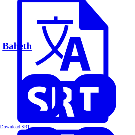
Baheth
Download SRT