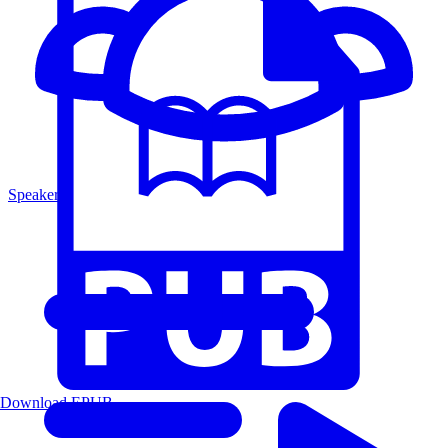
Speakers
Download EPUB