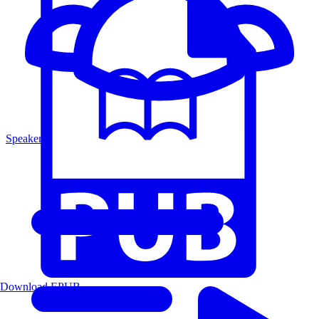
Speakers
Download EPUB