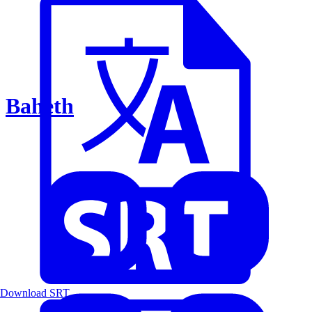
Baheth
Download SRT