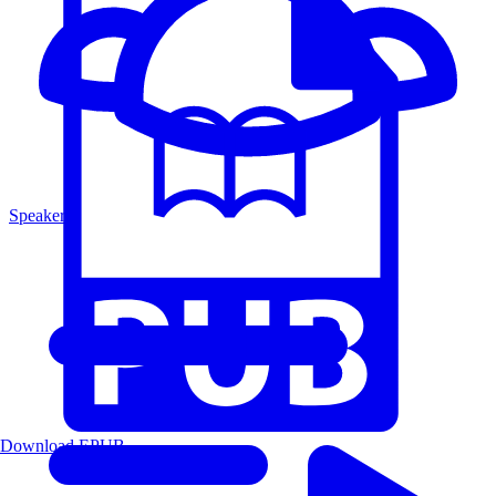
Speakers
Download EPUB