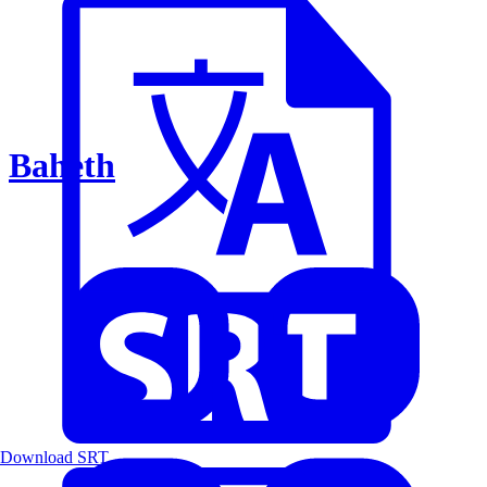
Baheth
Download SRT