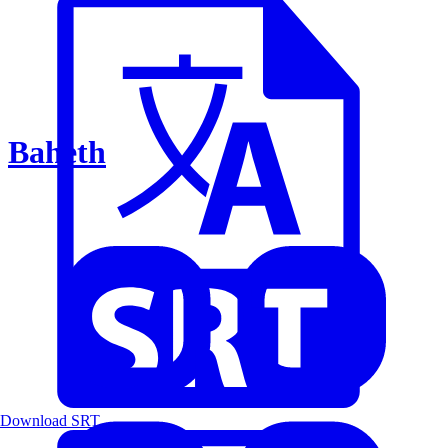
Baheth
Download SRT