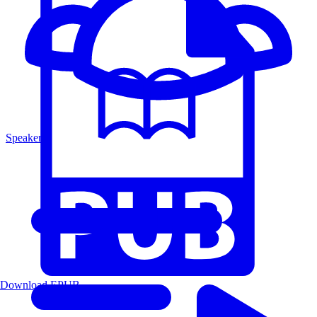
Speakers
Download EPUB