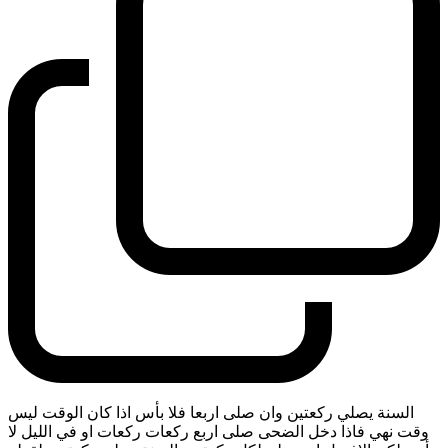
السنة يصلي ركعتين وان صلى اربعا فلا بأس اذا كان الوقت ليس
وقت نهي فاذا دخل الضحى صلى اربع ركعات ركعات او في الليل لا