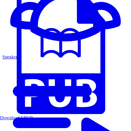
Speakers
Download EPUB