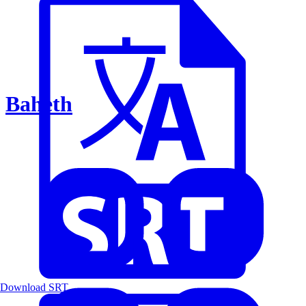
Baheth
Download SRT