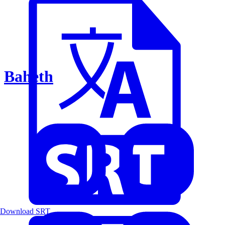
Baheth
Download SRT