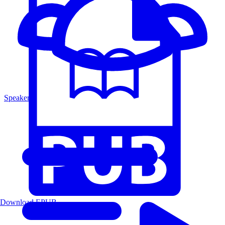
Speakers
Download EPUB