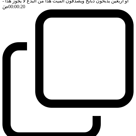
او اربعين يذبحون ذبايح ويصدقون الميت هذا من البدع لا يجوز هذا
-
00:00:20
ضَ