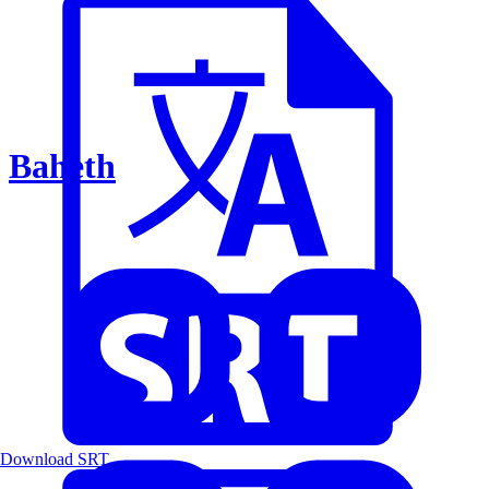
Baheth
Download SRT