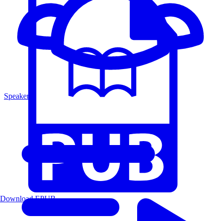
Speakers
Download EPUB