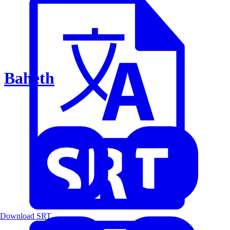
Baheth
Download SRT