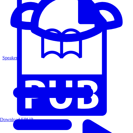
Speakers
Download EPUB