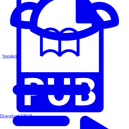
Speakers
Download EPUB