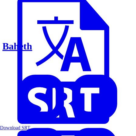
Baheth
Download SRT