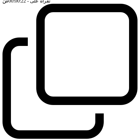
تقرأه على
- 00:00:22
ضَ