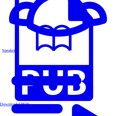
Speakers
Download EPUB