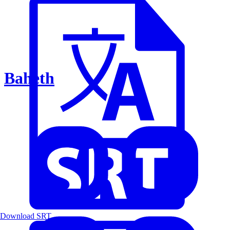
Baheth
Download SRT