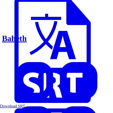
Baheth
Download SRT