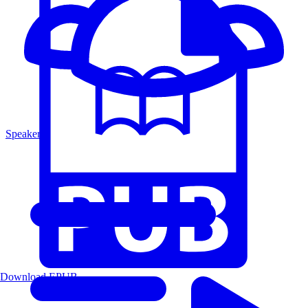
Speakers
Download EPUB