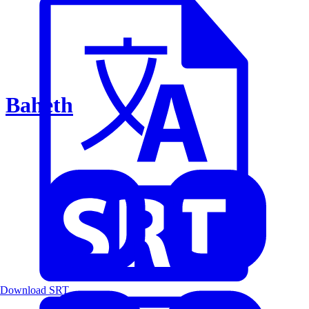
Baheth
Download SRT