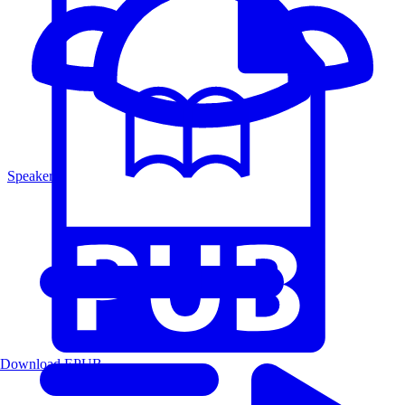
Speakers
Download EPUB