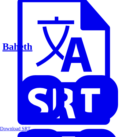
Baheth
Download SRT