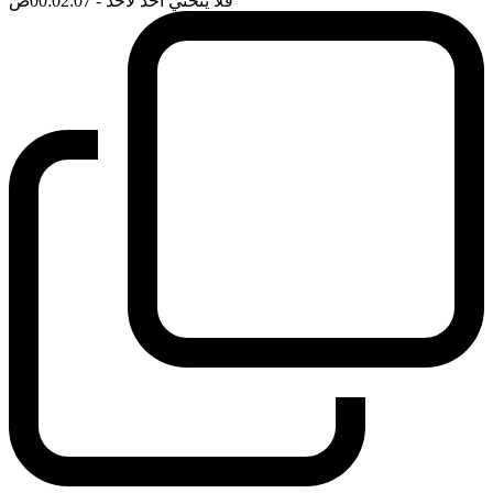
فلا ينحني احد لاحد
- 00:02:07
ضَ