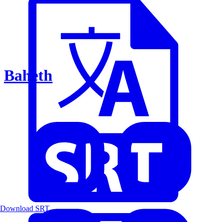
Baheth
Download SRT