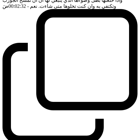
واذا خلعتها بطل وضوءها الذي ينبغي لها ان ان تمسح الجورب
وتكتفي به وان كنت تخلوها متى شاءت. نعم
- 00:02:32
ضَ