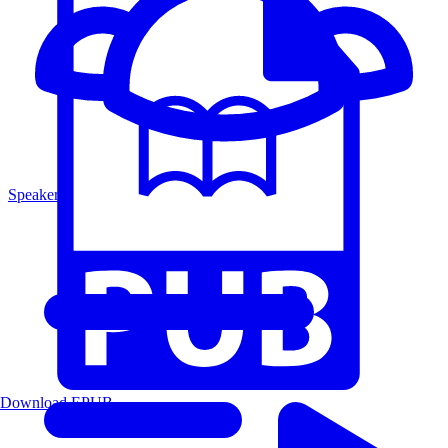
Speakers
Download EPUB