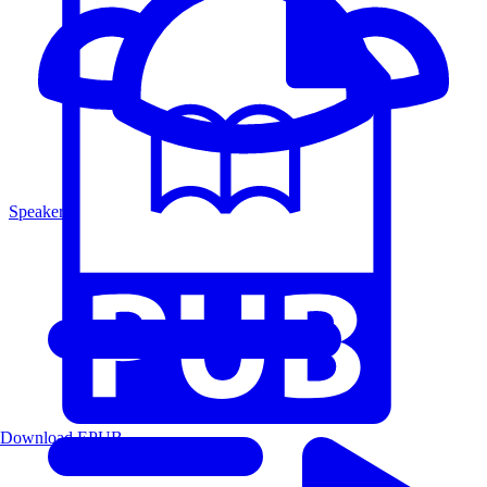
Speakers
Download EPUB