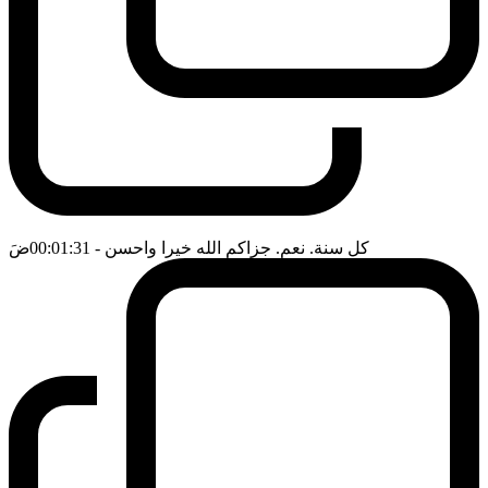
كل سنة. نعم. جزاكم الله خيرا واحسن
- 00:01:31
ضَ