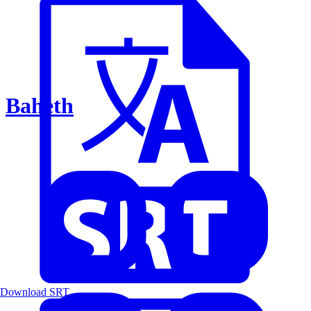
Baheth
Download SRT