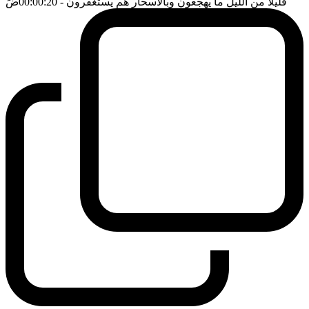
قليلا من الليل ما يهجعون وبالاسحار هم يستغفرون
- 00:00:20
ضَ