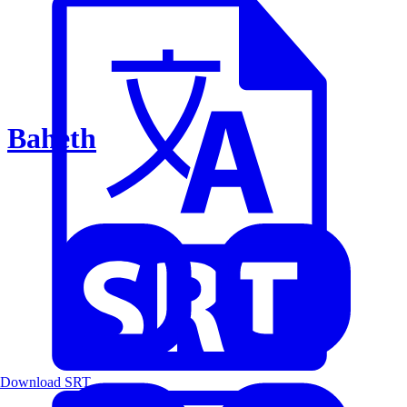
Baheth
Download SRT