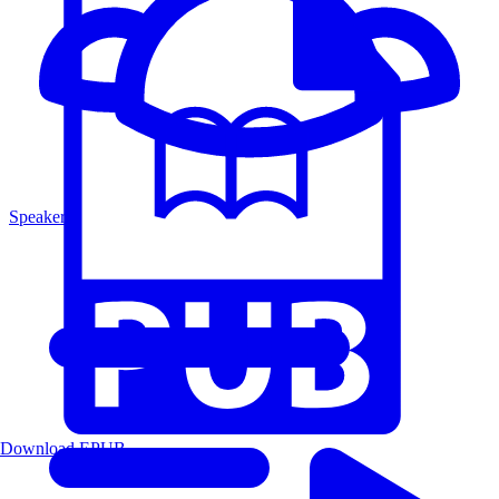
Speakers
Download EPUB