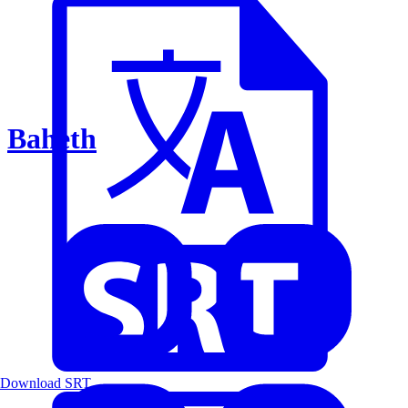
Baheth
Download SRT