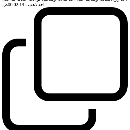
احد ذهب
- 00:02:19
ضَ