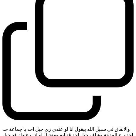
والانفاق في سبيل الله بيقول انا لو عندي زي جبل احد يا جماعة حد
احد راح المدينة وشاف جبل احد قد ايه ومتخيل لو انت عندك قد جبل