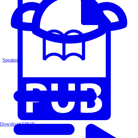
Speakers
Download EPUB