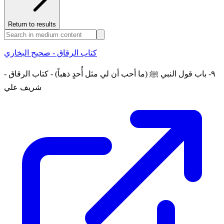
Return to results
كتاب الرقاق - صحيح البخاري
٩- باب قول النبي ﷺ (ما أحب أن لي مثل أُحدٍ ذهباً) - كتاب الرقاق -
شريف علي