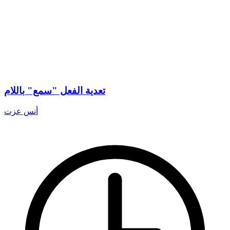
تعدية الفعل "سمع" باللام
أنس عزت