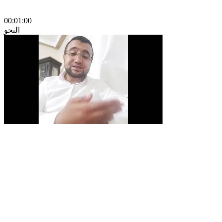
00:01:00
النحو