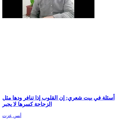
أسئلة في بيت شعري: إن القلوب إذا تنافر ودها مثل
الزجاجة كسرها لا يجبر
أنس عزت