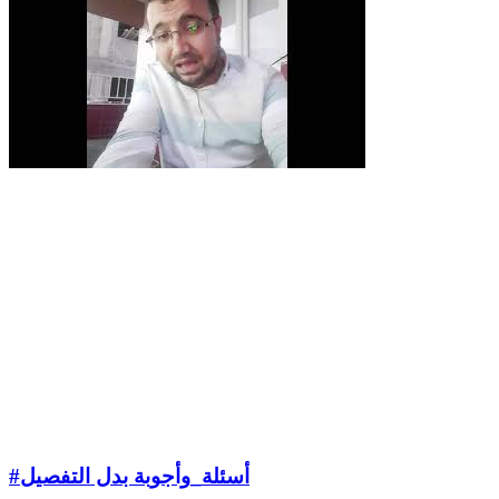
#أسئلة_وأجوبة بدل التفصيل