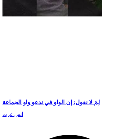
لِمَ لا نقول: إن الواو في ندعو واو الجماعة
أنس عزت